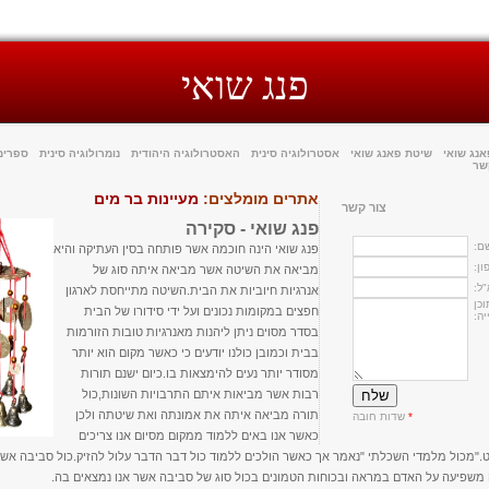
פנג שואי
אנג שואי
שיטת פאנג שואי
אסטרולוגיה סינית
האסטרולוגיה היהודית
נומרולוגיה סינית
ספרים 
שר
אתרים מומלצים:
מעיינות בר מים
צור קשר
פנג שואי - סקירה
ם:
פנג שואי הינה חוכמה אשר פותחה בסין העתיקה והיא
ן:
מביאה את השיטה אשר מביאה איתה סוג של
ל:
אנרגיות חיוביות את הבית.השיטה מתייחסת לארגון
כן
חפצים במקומות נכונים ועל ידי סידורו של הבית
יה:
בסדר מסוים ניתן ליהנות מאנרגיות טובות הזורמות
בבית וכמובן כולנו יודעים כי כאשר מקום הוא יותר
מסודר יותר נעים להימצאות בו.כיום ישנם תורות
רבות אשר מביאות איתם התרבויות השונות,כול
תורה מביאה איתה את אמונתה ואת שיטתה ולכן
*
שדות חובה
כאשר אנו באים ללמוד ממקום מסיום אנו צריכים
."מכול מלמדי השכלתי "נאמר אך כאשר הולכים ללמוד כול דבר הדבר עלול להזיק.כול סביבה אשר
משפיעה על האדם במראה ובכוחות הטמונים בכול סוג של סביבה אשר אנו נמצאים בה.