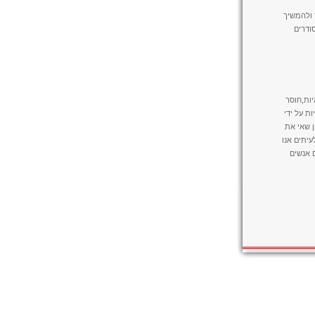
 ולהמשיך
ודרים
יות,חוסר
ת על ידי
ן שאי את
יתים אנו
 אנשים