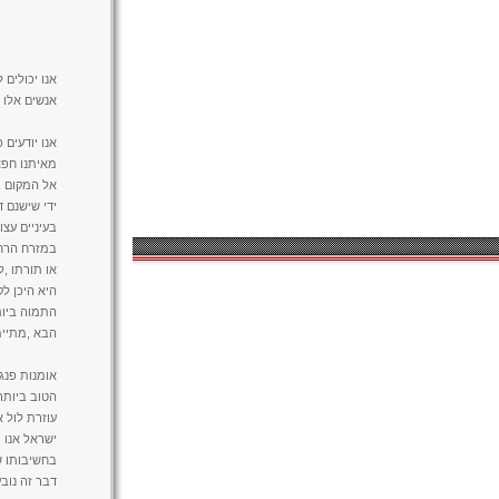
אנו יכולים 
אנשים אלו 
אנו יודעים
מאיתנו חפצ
אל המקום בו
ידי שישנם 
בעיניים עצ
במזרח הרחו
או תורתו ,ל
היא היכן ל
התמוה ביות
הבא ,מתיימ
אומנות פנג
הטוב ביותר
עוזרת לול 
ישראל אנו 
בחשיבותו ש
דבר זה נובע