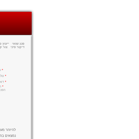
פנג שואי
ייעוץ פ
דיקור סיני
צור ק
*
ש
*
טלפו
*
דוא"
*
תו
הפני
להיזהר מעט
נמצאים בה 