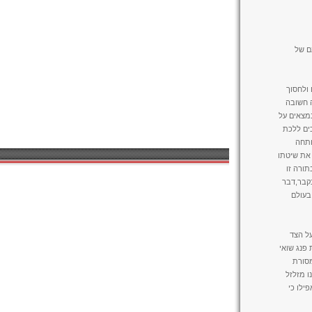
נם של
 ולחסוך
ה חשובה
נמצאים על
ים ללכת
ותחה
 את שיטתו
תורה זו
נקבר,דבר
בעולם
על הצד
פנג שואי
מסורת
ו מזלזל
ילו כי