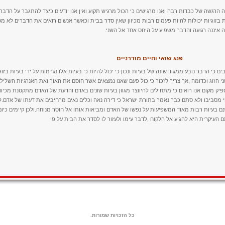
ה הרגשה של כבדות רבה ואנו מרגישים כי הכול מרגיש תקוע ואין אנו יודעים כיצד להתגבר על הדבר
 בזוגיות יכולות להיות פעמים רבות מכיוון שאין סדר בבית וכאשר אנשים רואים את הדברים לא מס
 איננה רגועה והדבר משפיע על היחס אחד אל השני.
פנג שואי וחיים מודרניים
ם כי הדבר נובע ממגוון שונה של בעיות ונכון כי יכול להיות כי בעיות אלו נגרמות על ידי בעיות בזוג
י הזוג וכדומה ,אך צריך לזכור כי כול פעם שאנו נמצאים אשר חוסם את האור ואת האנרגיות השליליו
פיק מקום אנו רואים כי מתחילים להיווצר מגוון בעיות שונים באדם והדעת של האדם מתקטנת מכיוו
י מסביבו ולא סתם כבר נאמר בתורת ישראל כי דירה נאה וכלים נאים מרחיבים את דעתו של אדם.לע
שנם בעיות רבות מאוד המשפיעות על נפשו של האדם ומביאות אותו אל חוסר מנוחה.ולכן קיימים כיום
העיקרית היא להגיע אל הלקוח ,לדבר עימו ולעזור לו לסדר את הבית על פי
כל הזכויות שמורות.