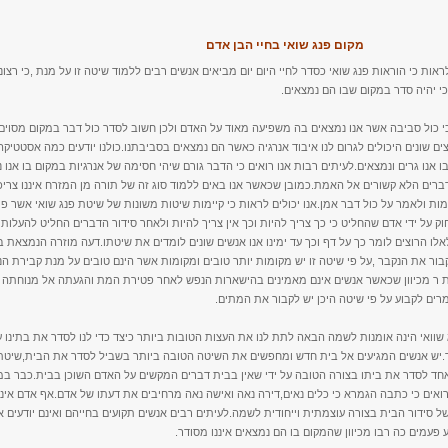
מקום פנג שואי בחיי הבן אדם
לראות כי הוראות פנג שואי כסדר לחיי היום יום מביאים אנשים רבים ללמוד שיטה זו על מנת ,כי רצו
כי יהיה סדר במקום שבו הם נמצאים.
 כי כול סביבה אשר אנו נמצאים בה משפיעה מאוד על האדם ולכן חשוב לסדר כול דבר במקום מסוים
ים שונים היכולים לגרום לנו איבוד אנרגיה כאשר הם נמצאים בסביבתנו.כולנו יודעים כמה אסטטיק
 אנו גרים ונמצאים.לעיתים רבות אנו רואים כי הדבר גורם שיהי חסימה של אנרגיות במקום בו אנו 
דברים הלא קשורים אל האמת.כמובן שכאשר אנו באים ללמוד סוג זה של תורה מן המזרח איננו צריכ
ומות ולאמר על כול דבר אמן.אנו יכולים לראות כי קיימות שיטות משונות של שיטת פנג שואי אשר פ
ק על ידי אדם שהחליט כי כך צריך להיות וכך אין צריך להיות ולאחר סידור הדברים החליט להעלות
אלו הרוצים לומר כך על דף וכך עד ימינו אנו אנשים שונים לומדים את שיטתו.דעה מוזרה הנמצאת ב
קבור את הנקבר ,על פי שיטה זו יש מקומות יותר טובים ומקומות אשר הינם טובים על מנת קבירת ה
 ר מכיוון שכאשר אנשים אינם מאמינים בהישארות הנפש לאחר פטירת המת והגעתה אל מנוחתה 
רים לקבוע על פי שיטה היכן יש לקבור את המתים.
 שוואי הינה אומנות לשמה הבאה לתת לנו את העצות הטובות ביותר כיצד כדי לנו לסדר את בתינו 
.יש אנשים המגיעים אל בית חדש ומחפשים את השיטה הטובה ביותר בשביל לסדר את הבית,שיטת 
אחד לסדר את ביתו בצורה הטובה על ידי שאין בבית דברים המקשים על האדם השוכן בבית.כבר ב
רואים כי כתבה הגמרא כי כלים נאים,דירה נאה ואישה נאה מרחיבים את דעתו של אדם.אף אדם איננ
ל סידור הבית בצורה עוצמתית וייחודית לשמה.לעיתים רבים אנשים תקועים בחייהם ואינם יודעים אפ
 פעמים כה רבו מכיוון שהמקום בו הם נמצאים איננו מסודר.